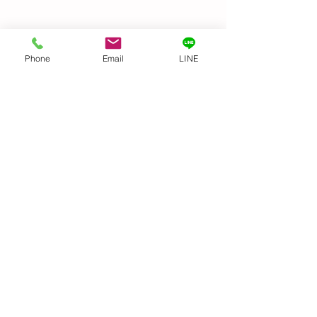
Phone
Email
LINE
Before & After
GIFTED キッズ
麗になりました👍
コメント
トトロ〜
機すご〜い！ 文明
コメントを追加…