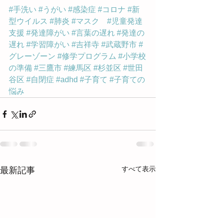
#手洗い
#うがい
#感染症
#コロナ
#新
型ウイルス
#肺炎
#マスク
#児童発達
支援
#発達障がい
#言葉の遅れ
#発達の
遅れ
#学習障がい
#吉祥寺
#武蔵野市
#
グレーゾーン
#修学プログラム
#小学校
の準備
#三鷹市
#練馬区
#杉並区
#世田
谷区
#自閉症
#adhd
#子育て
#子育ての
悩み
すべて表示
最新記事