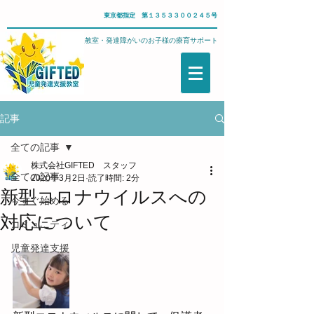
東京都指定 第１３５３３００２４５号
武蔵野市・児童発達支援教室・発達障がいのお子様の療育サポート
記事
全ての記事
株式会社GIFTED スタッフ
全ての記事
2020年3月2日
読了時間: 2分
新型コロナウイルスへの
今すぐ始める
対応について
コミュニティ
児童発達支援