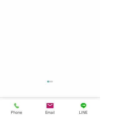
Before & After
GIFTED キッズ
麗になりました👍
コメント
トトロ〜
Phone
Email
LINE
機すご〜い！ 文明
コメントを追加…