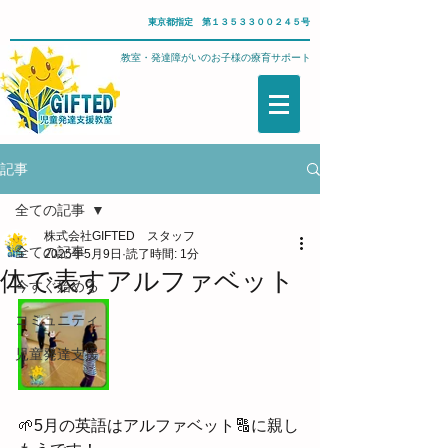
東京都指定 第１３５３３００２４５号
武蔵野市・児童発達支援教室・発達障がいのお子様の療育サポート
記事
全ての記事
株式会社GIFTED スタッフ
全ての記事
2025年5月9日
読了時間: 1分
体で表すアルファベット
今すぐ始める
コミュニティ
児童発達支援
🌱5月の英語はアルファベット🔠に親し