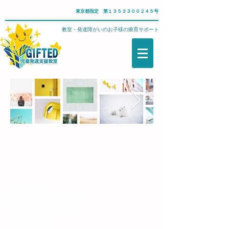
東京都指定 第１３５３３００２４５号
武蔵野市・児童発達支援教室・発達障がいのお子様の療育サポート
​≫支援プログラム
≫福祉・介護職員等処遇改善加算
≫虐待防止のための指針
≫身体拘束適正化のための指針
≫個人情報保護方針
≫サービス自己評価