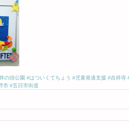
#井の頭公園
#はついくてちょう
#児童発達支援
#吉祥寺
野市
#五日市街道