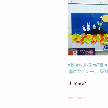
#秋
#お月様
#紅葉
達障害グレー
#武蔵