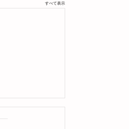
すべて表示
re & After
FTED キッズ、スッキリ綺麗に
ました👍 高圧洗浄機すご〜