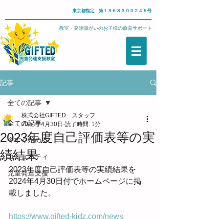
東京都指定 第１３５３３００２４５号
武蔵野市・児童発達支援教室・発達障がいのお子様の療育サポート
記事
全ての記事
株式会社GIFTED スタッフ
全ての記事
2024年4月30日
読了時間: 1分
2023年度自己評価表等の実
今すぐ始める
績結果
コミュニティ
2023年度自己評価表等の実績結果を
児童発達支援
2024年4月30日付でホームページに掲
載しました。　
https://www.gifted-kidz.com/news