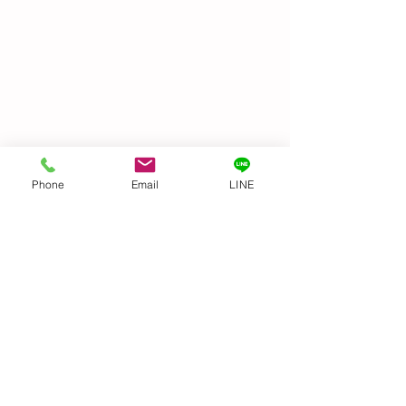
Phone
Email
LINE
Before & After
GIFTED キッズ
麗になりました👍
コメント
トトロ〜
機すご〜い！ 文明
コメントを追加…