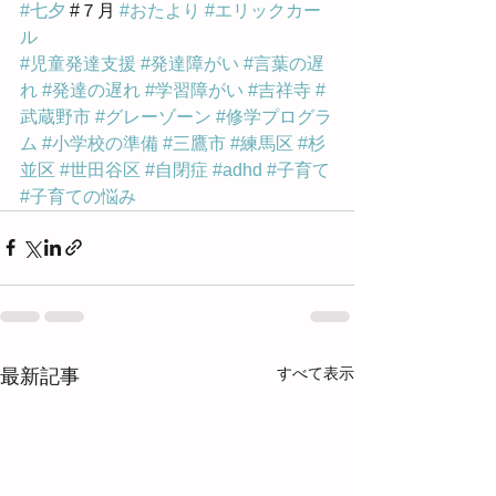
#七夕
 #７月 
#おたより
#エリックカー
ル
#児童発達支援
#発達障がい
#言葉の遅
れ
#発達の遅れ
#学習障がい
#吉祥寺
#
武蔵野市
#グレーゾーン
#修学プログラ
ム
#小学校の準備
#三鷹市
#練馬区
#杉
並区
#世田谷区
#自閉症
#adhd
#子育て
#子育ての悩み
すべて表示
最新記事