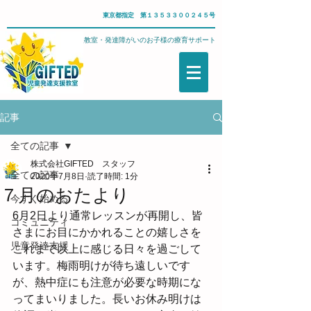
東京都指定 第１３５３３００２４５号
武蔵野市・児童発達支援教室・発達障がいのお子様の療育サポート
記事
全ての記事
株式会社GIFTED スタッフ
全ての記事
2020年7月8日
読了時間: 1分
７月のおたより
今すぐ始める
6月2日より通常レッスンが再開し、皆
コミュニティ
さまにお目にかかれることの嬉しさを
児童発達支援
これまで以上に感じる日々を過ごして
います。梅雨明けが待ち遠しいです
が、熱中症にも注意が必要な時期にな
ってまいりました。長いお休み明けは