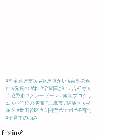
#児童発達支援
#発達障がい
#言葉の遅
れ
#発達の遅れ
#学習障がい
#吉祥寺
#
武蔵野市
#グレーゾーン
#修学プログラ
ム
#小学校の準備
#三鷹市
#練馬区
#杉
並区
#世田谷区
#自閉症
#adhd
#子育て
#子育ての悩み