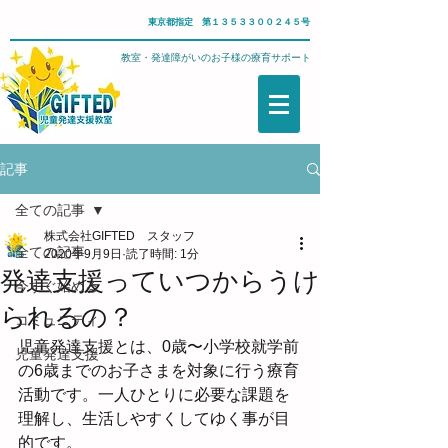
東京都指定 第１３５３３００２４５号
武蔵野市・児童発達支援教室・発達障がいのお子様の療育サポート
記事
全ての記事
株式会社GIFTED スタッフ
全ての記事
2020年9月9日
読了時間: 1分
発達支援っていつからうけ
今すぐ始める
られるの？
コミュニティ
児童発達支援とは、0歳〜小学校就学前
児童発達支援
の6歳までのお子さまを対象に行う療育
活動です。一人ひとりに必要な課題を
理解し、生活しやすくしてゆく事が目
的です。