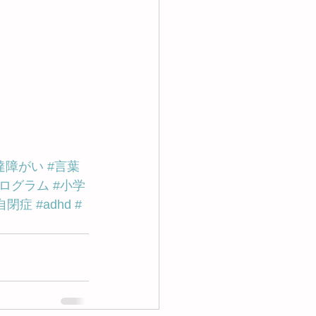
達障がい
#言葉
プログラム
#小学
自閉症
#adhd
#