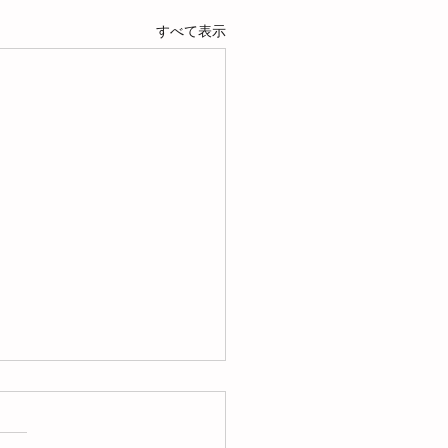
すべて表示
re & After
FTED キッズ、スッキリ綺麗に