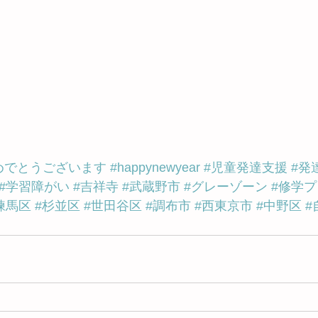
めでとうございます
#happynewyear
#児童発達支援
#発
#学習障がい
#吉祥寺
#武蔵野市
#グレーゾーン
#修学
練馬区
#杉並区
#世田谷区
#調布市
#西東京市
#中野区
#