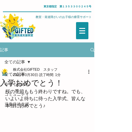
東京都指定 第１３５３３００２４５号
武蔵野市・児童発達支援教室・発達障がいのお子様の療育サポート
記事
全ての記事
株式会社GIFTED スタッフ
全ての記事
2021年3月30日
読了時間: 1分
入学おめでとう！
今すぐ始める
桜の季節ももう終わりですね。でも、
コミュニティ
いよいよ待ちに待った入学式、皆んな
児童発達支援
本当におめでとう♪