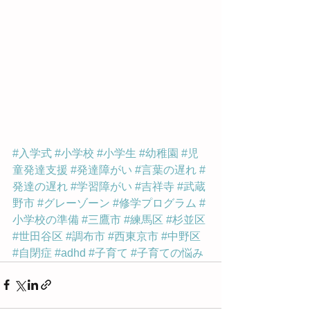
#入学式
#小学校
#小学生
#幼稚園
#児
童発達支援
#発達障がい
#言葉の遅れ
#
発達の遅れ
#学習障がい
#吉祥寺
#武蔵
野市
#グレーゾーン
#修学プログラム
#
小学校の準備
#三鷹市
#練馬区
#杉並区
#世田谷区
#調布市
#西東京市
#中野区
#自閉症
#adhd
#子育て
#子育ての悩み