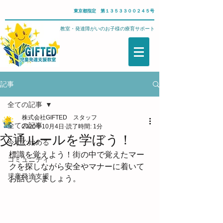
東京都指定 第１３５３３００２４５号
武蔵野市・児童発達支援教室・発達障がいのお子様の療育サポート
記事
全ての記事
株式会社GIFTED スタッフ
全ての記事
2020年10月4日
読了時間: 1分
交通ルールを学ぼう！
今すぐ始める
標識を覚えよう！街の中で覚えたマー
コミュニティ
クを探しながら安全やマナーに着いて
児童発達支援
お話ししましょう。