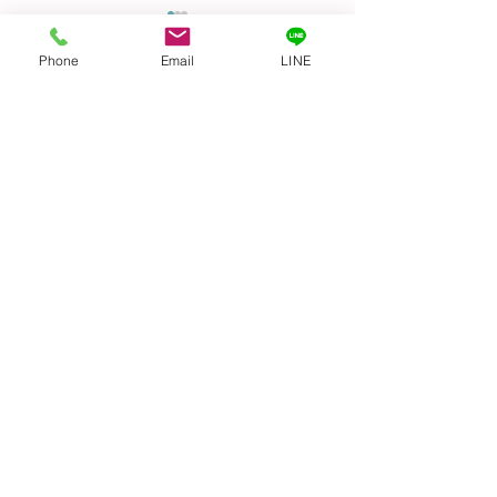
Before & After
Phone
Email
LINE
GIFTED キッズ
麗になりました👍
コメント
トトロ〜
機すご〜い！ 文明
コメントを追加…
​≫支援プログラム
≫福祉・介護職員等処遇改善加算
≫虐待防止のための指針
≫身体拘束適正化のための指針
≫個人情報保護方針
≫サービス自己評価
≫職員行動指針
≫安全計画
≫感染症及び食中毒の発生及びまん延防止のための指針
≫ハラスメント防止指針
≫相談・苦情解決公表
株式会社GIFTED