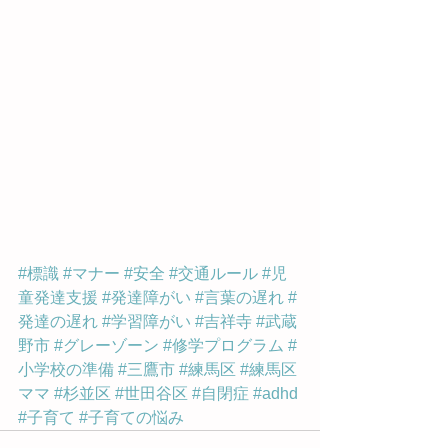
#標識
#マナー
#安全
#交通ルール
#児
童発達支援
#発達障がい
#言葉の遅れ
#
発達の遅れ
#学習障がい
#吉祥寺
#武蔵
野市
#グレーゾーン
#修学プログラム
#
小学校の準備
#三鷹市
#練馬区
#練馬区
ママ
#杉並区
#世田谷区
#自閉症
#adhd
#子育て
#子育ての悩み