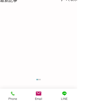
最新記事
Before & After
GIFTED キッズ
麗になりました👍
Phone
Email
LINE
コメント
トトロ〜
機すご〜い！ 文明