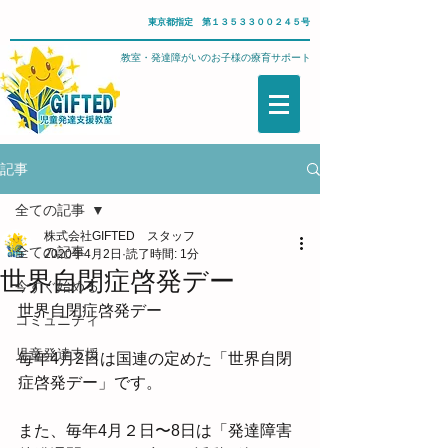
東京都指定 第１３５３３００２４５号
武蔵野市・児童発達支援教室・発達障がいのお子様の療育サポート
記事
全ての記事
株式会社GIFTED スタッフ
全ての記事
2020年4月2日
読了時間: 1分
世界自閉症啓発デー
今すぐ始める
世界自閉症啓発デー
コミュニティ
児童発達支援
毎年4月2日は国連の定めた「世界自閉
症啓発デー」です。
また、毎年4月２日〜8日は「発達障害