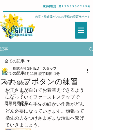
東京都指定 第１３５３３００２４５号
武蔵野市・児童発達支援教室・発達障がいのお子様の療育サポート
記事
全ての記事
株式会社GIFTED スタッフ
全ての記事
2021年5月11日
読了時間: 1分
スナップボタンの練習
今すぐ始める
お子さまが自分でお着替えできるよう
コミュニティ
になっていくファーストステップで
児童発達支援
す。これから手先の細かい作業がどん
どん必要になっていきます。頑張って
指先の力をつけさまざまな活動へ繋げ
ていきましょう。