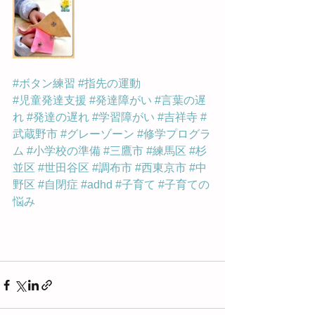
#ボタン練習
#指先の運動
#児童発達支援
#発達障がい
#言葉の遅
れ
#発達の遅れ
#学習障がい
#吉祥寺
#
武蔵野市
#グレーゾーン
#修学プログラ
ム
#小学校の準備
#三鷹市
#練馬区
#杉
並区
#世田谷区
#調布市
#西東京市
#中
野区
#自閉症
#adhd
#子育て
#子育ての
悩み