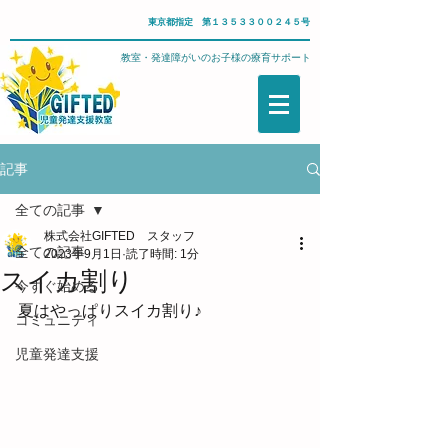
東京都指定 第１３５３３００２４５号
武蔵野市・児童発達支援教室・発達障がいのお子様の療育サポート
記事
全ての記事
株式会社GIFTED スタッフ
全ての記事
2023年9月1日
読了時間: 1分
スイカ割り
今すぐ始める
夏はやっぱりスイカ割り♪
コミュニティ
児童発達支援