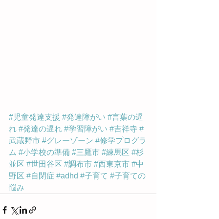
#児童発達支援
#発達障がい
#言葉の遅
れ
#発達の遅れ
#学習障がい
#吉祥寺
#
武蔵野市
#グレーゾーン
#修学プログラ
ム
#小学校の準備
#三鷹市
#練馬区
#杉
並区
#世田谷区
#調布市
#西東京市
#中
野区
#自閉症
#adhd
#子育て
#子育ての
悩み