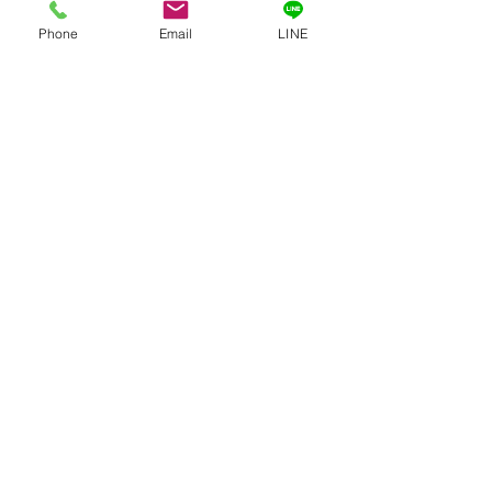
GIFTED キッズ
Phone
Email
LINE
麗になりました👍
コメント
トトロ〜
機すご〜い！ 文明
コメントを追加…
​≫支援プログラム
≫福祉・介護職員等処遇改善加算
≫虐待防止のための指針
≫身体拘束適正化のための指針
≫個人情報保護方針
≫サービス自己評価
≫職員行動指針
≫安全計画
≫感染症及び食中毒の発生及びまん延防止のための指針
≫ハラスメント防止指針
≫相談・苦情解決公表
株式会社GIFTED
〒180-0003
東京都武蔵野市吉祥寺南町2-4-5