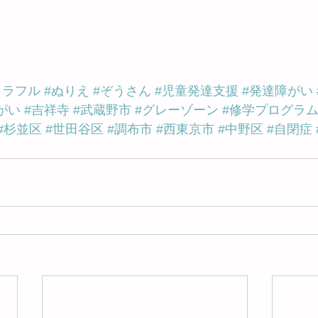
カラフル
#ぬりえ
#ぞうさん
#児童発達支援
#発達障がい
がい
#吉祥寺
#武蔵野市
#グレーゾーン
#修学プログラ
#杉並区
#世田谷区
#調布市
#西東京市
#中野区
#自閉症