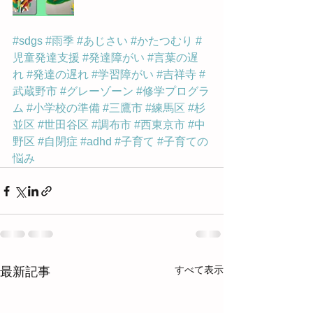
#sdgs
#雨季
#あじさい
#かたつむり
#
児童発達支援
#発達障がい
#言葉の遅
れ
#発達の遅れ
#学習障がい
#吉祥寺
#
武蔵野市
#グレーゾーン
#修学プログラ
ム
#小学校の準備
#三鷹市
#練馬区
#杉
並区
#世田谷区
#調布市
#西東京市
#中
野区
#自閉症
#adhd
#子育て
#子育ての
悩み
すべて表示
最新記事