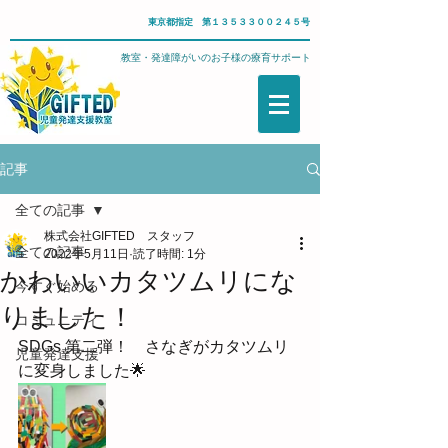
東京都指定 第１３５３３００２４５号
武蔵野市・児童発達支援教室・発達障がいのお子様の療育サポート
記事
全ての記事
株式会社GIFTED スタッフ
全ての記事
2022年5月11日
読了時間: 1分
かわいいカタツムリにな
今すぐ始める
りました！
コミュニティ
SDGs 第二弾！　さなぎがカタツムリ
児童発達支援
に変身しました🌟