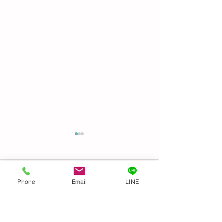
Before & After
GIFTED キッズ
麗になりました👍
コメント
トトロ〜
Phone
Email
LINE
機すご〜い！ 文明
コメントを追加…