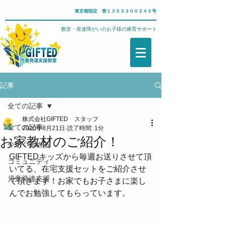
東京都指定 第１３５３３００２４５号
武蔵野市・児童発達支援教室・発達障がいのお子様の療育サポート
記事
全ての記事
株式会社GIFTED スタッフ
全ての記事
2020年8月21日
読了時間: 1分
お家教材のご紹介！
今すぐ始める
GIFTEDキッズから毎週お送りさせて頂
コミュニティ
いてる、在宅支援セットをご紹介させ
児童発達支援
て頂きます！お家でもお子さまに楽し
んでお勉強してもらっています。