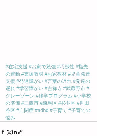
#在宅支援
#お家で勉強
#巧緻性
#指先
の運動
#支援教材
#お家教材
#児童発達
支援
#発達障がい
#言葉の遅れ
#発達の
遅れ
#学習障がい
#吉祥寺
#武蔵野市
#
グレーゾーン
#修学プログラム
#小学校
の準備
#三鷹市
#練馬区
#杉並区
#世田
谷区
#自閉症
#adhd
#子育て
#子育ての
悩み