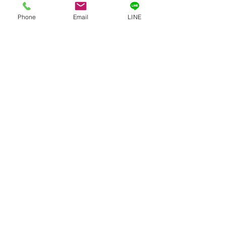
Phone
Email
LINE
GIFTED キッズ
麗になりました👍
コメント
トトロ〜
機すご〜い！ 文明
コメントを追加…
​≫支援プログラム
≫福祉・介護職員等処遇改善加算
≫虐待防止のための指針
≫身体拘束適正化のための指針
≫個人情報保護方針
≫サービス自己評価
≫職員行動指針
≫安全計画
≫感染症及び食中毒の発生及びまん延防止のための指針
≫ハラスメント防止指針
≫相談・苦情解決公表
株式会社GIFTED
〒180-0003
東京都武蔵野市吉祥寺南町2-4-5