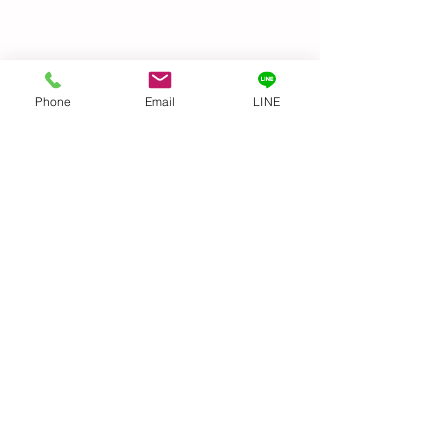
Before & After
Phone
Email
LINE
GIFTED キッズ
麗になりました👍
コメント
トトロ〜
機すご〜い！ 文明
コメントを追加…
​≫支援プログラム
≫福祉・介護職員等処遇改善加算
≫虐待防止のための指針
≫身体拘束適正化のための指針
≫個人情報保護方針
≫サービス自己評価
≫職員行動指針
≫安全計画
≫感染症及び食中毒の発生及びまん延防止のための指針